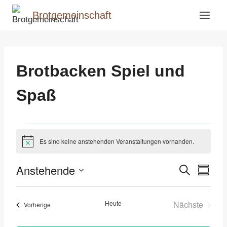
Zum
Brotgemeinschaft
Inhalt
springen
Brotbacken Spiel und
Spaß
Veranstaltungen
Es sind keine anstehenden Veranstaltungen vorhanden.
Hinweis
Anstehende
Suche
Vera
Veranst
Zusamm
Datum
Ansi
Suche
auswählen.
Heute
Nächste
Veranstaltungen
Vorherige
Navi
und
Veranstalt