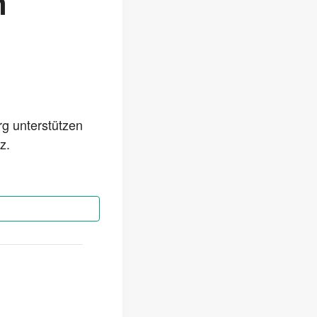
n
g unterstützen
z.