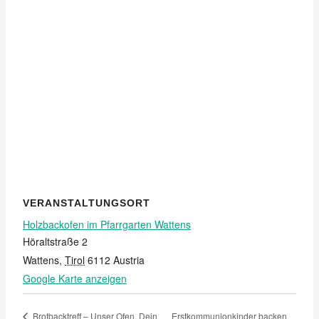
VERANSTALTUNGSORT
Holzbackofen im Pfarrgarten Wattens
Höraltstraße 2
Wattens
,
Tirol
6112
Austria
Google Karte anzeigen
Erstkommunionkinder backen
Brotbacktreff – Unser Ofen, Dein